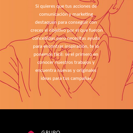
Si quieres que tus acciones de 
comunicación y marketing 
destaquen para conseguir con 
creces el objetivo por el que fueron 
concebidas pero necesitas ayuda 
para encontrar inspiración, te lo 
ponemos fácil: sé el primero en 
conocer nuestros trabajos y 
encuentra nuevas y originales 
ideas para tus campañas.