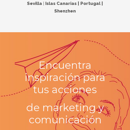
Sevilla
|
Islas Canarias | Portugal |
Shenzhen
Encuentra
inspiración para
tus
acciones
de marketing y
comunicación