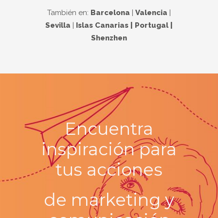
También en:
Barcelona
|
Valencia
|
Sevilla
|
Islas Canarias | Portugal |
Shenzhen
Encuentra
inspiración para
tus
acciones
de marketing y