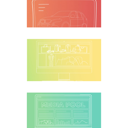
Programa de
Incentivos y
Comunicación
Logística
integral
Diseño y