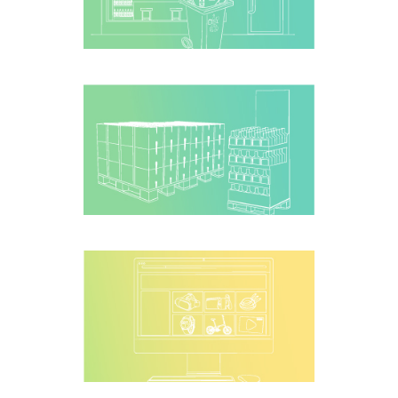
Logística
verde
Depósito fiscal
Programa de
incentivos