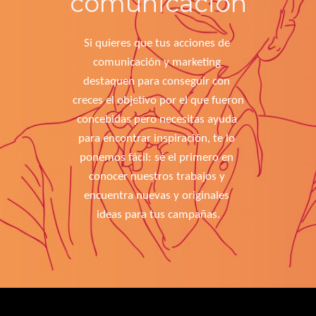
comunicación
Si quieres que tus acciones de 
comunicación y marketing 
destaquen para conseguir con 
creces el objetivo por el que fueron 
concebidas pero necesitas ayuda 
para encontrar inspiración, te lo 
ponemos fácil: sé el primero en 
conocer nuestros trabajos y 
encuentra nuevas y originales 
ideas para tus campañas.