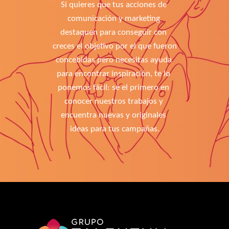
Si quieres que tus acciones de 
comunicación y marketing 
destaquen para conseguir con 
creces el objetivo por el que fueron 
concebidas pero necesitas ayuda 
para encontrar inspiración, te lo 
ponemos fácil: sé el primero en 
conocer nuestros trabajos y 
encuentra nuevas y originales 
ideas para tus campañas.