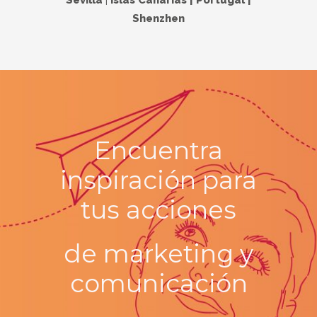
Sevilla
|
Islas Canarias | Portugal |
Shenzhen
Encuentra
inspiración para
tus
acciones
de marketing y
comunicación