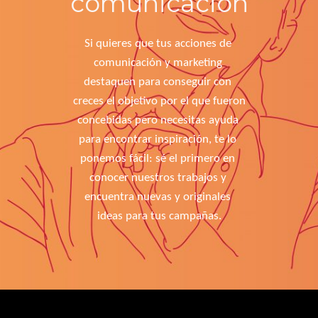
comunicación
Si quieres que tus acciones de 
comunicación y marketing 
destaquen para conseguir con 
creces el objetivo por el que fueron 
concebidas pero necesitas ayuda 
para encontrar inspiración, te lo 
ponemos fácil: sé el primero en 
conocer nuestros trabajos y 
encuentra nuevas y originales 
ideas para tus campañas.