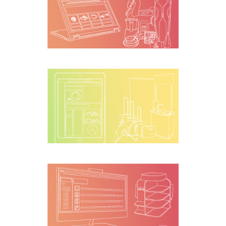
Programa de
incentivos
Almacén
promocional
centralizado
Logística y