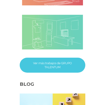
transporte
Gestión
integral del
punto de venta
Ver más trabajos de GRUPO
TALENTUM
BLOG