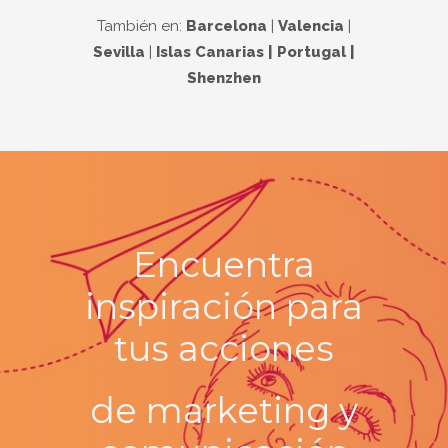
También en:
Barcelona
|
Valencia
|
Sevilla
|
Islas Canarias | Portugal |
Shenzhen
Encuentra
inspiración para
tus
acciones
de marketing y