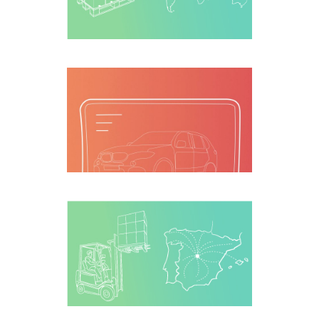
Logística e-
commerce
Programa de
Incentivos y
Comunicación
Logística y
distribución
integral