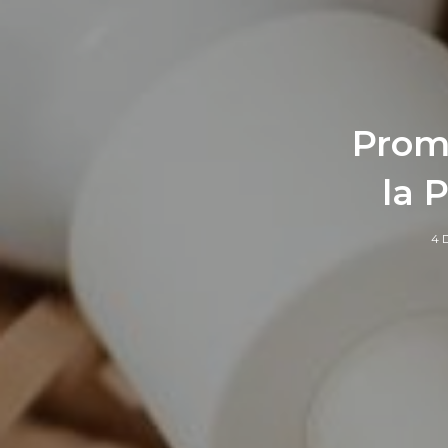
Prom
la 
4 