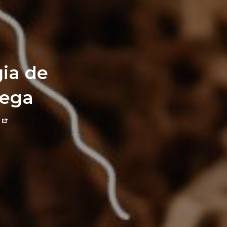
ia de
rega