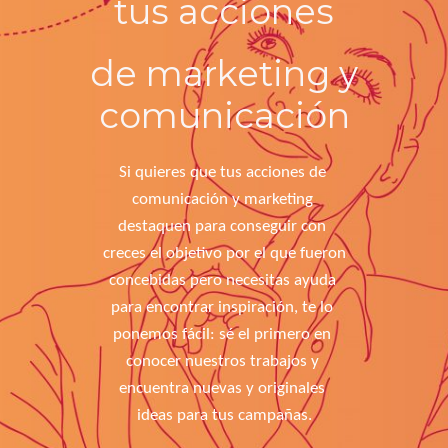
tus
acciones
de marketing y
comunicación
Si quieres que tus acciones de 
comunicación y marketing 
destaquen para conseguir con 
creces el objetivo por el que fueron 
concebidas pero necesitas ayuda 
para encontrar inspiración, te lo 
ponemos fácil: sé el primero en 
conocer nuestros trabajos y 
encuentra nuevas y originales 
ideas para tus campañas.