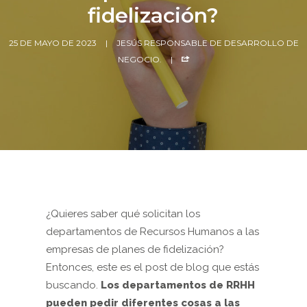
fidelización?
25 DE MAYO DE 2023
JESÚS RESPONSABLE DE DESARROLLO DE
NEGOCIO.
¿Quieres saber qué solicitan los
departamentos de Recursos Humanos a las
empresas de planes de fidelización?
Entonces, este es el post de blog que estás
buscando.
Los departamentos de RRHH
pueden pedir diferentes cosas a las