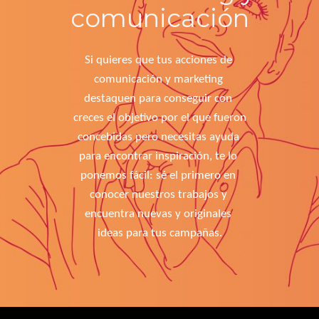
comunicación
Si quieres que tus acciones de 
comunicación y marketing 
destaquen para conseguir con 
creces el objetivo por el que fueron 
concebidas pero necesitas ayuda 
para encontrar inspiración, te lo 
ponemos fácil: sé el primero en 
conocer nuestros trabajos y 
encuentra nuevas y originales 
ideas para tus campañas.