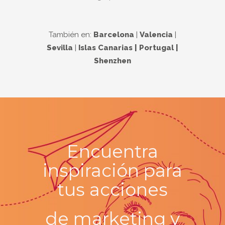
También en:
Barcelona
|
Valencia
|
Sevilla
|
Islas Canarias | Portugal |
Shenzhen
Encuentra
inspiración para
tus
acciones
de marketing y